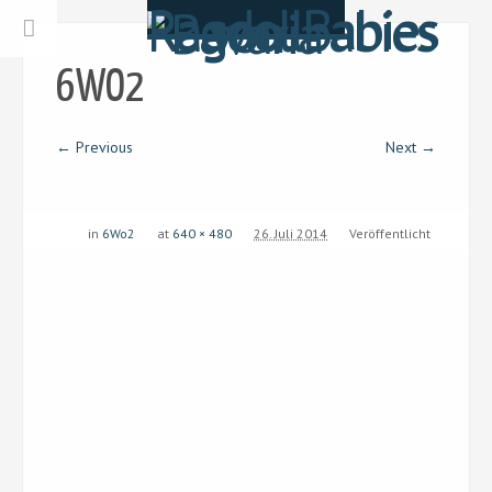
6WO2
← Previous
Next →
in
6Wo2
at
640 × 480
26. Juli 2014
Veröffentlicht