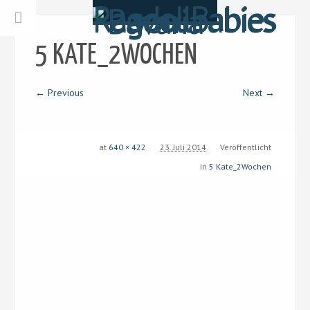
5 KATE_2WOCHEN
← Previous
Next →
at
640 × 422
23. Juli 2014
Veröffentlicht
in
5 Kate_2Wochen