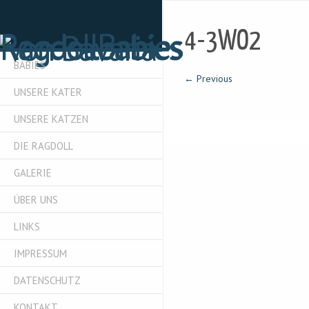
4-3WO2
BABIES
← Previous
UNSERE KATER
UNSERE KATZEN
DIE RAGDOLL
GALERIE
ÜBER UNS
LINKS
IMPRESSUM
DATENSCHUTZ
KONTAKT