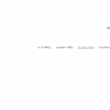
N
in
4-3Wo2
at
640 × 480
26. Juli 2014
Veröffen