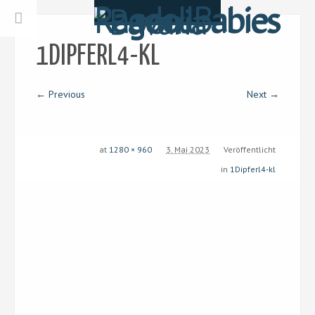
1DIPFERL4-KL
← Previous
Next →
at
1280 × 960
3. Mai 2023
Veröffentlicht
in
1Dipferl4-kl