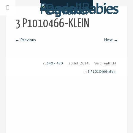
3 P1010466-KLEIN
← Previous
Next →
at
640 × 480
23. Juli 2014
Veröffentlicht
in
3 P1010466-klein