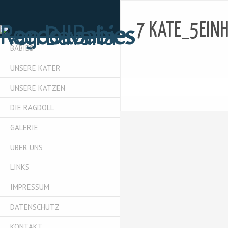
7 KATE_5EIN
BABIES
UNSERE KATER
UNSERE KATZEN
DIE RAGDOLL
GALERIE
ÜBER UNS
LINKS
IMPRESSUM
DATENSCHUTZ
KONTAKT