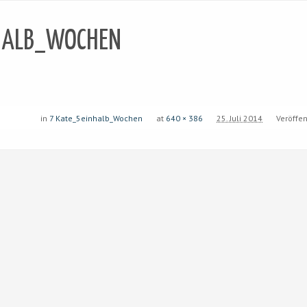
HALB_WOCHEN
in
7 Kate_5einhalb_Wochen
at
640 × 386
25. Juli 2014
Veröffen