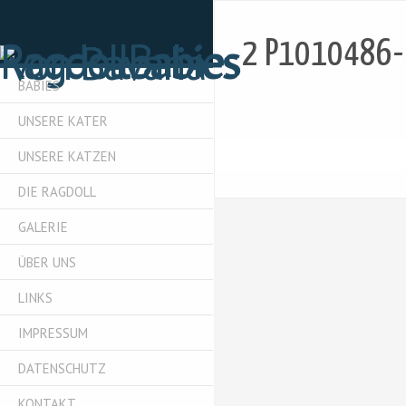
2 P1010486-
BABIES
UNSERE KATER
UNSERE KATZEN
DIE RAGDOLL
GALERIE
ÜBER UNS
LINKS
IMPRESSUM
DATENSCHUTZ
KONTAKT