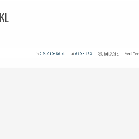
KL
in
2 P1010486-kl
at
640 × 480
25. Juli 2014
Veröffen