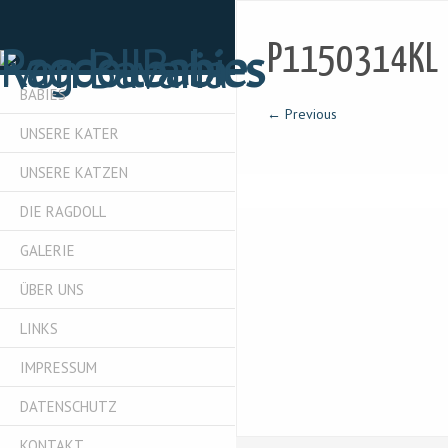
P1150314KL
BABIES
← Previous
UNSERE KATER
UNSERE KATZEN
DIE RAGDOLL
GALERIE
ÜBER UNS
LINKS
IMPRESSUM
DATENSCHUTZ
KONTAKT