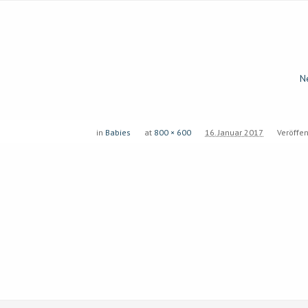
N
in
Babies
at
800 × 600
16. Januar 2017
Veröffen